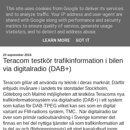
This site uses cookies from Google to deliver its services
Teknisktsett.se
and to analyze traffic. Your IP address and user-agent are
shared with Google along with performance and security
metrics to ensure quality of service, generate usage
Tekniskt sett en blogg om digital-tv, IT och hemelektronik.
statistics, and to detect and address abuse.
LEARN MORE
GOT IT
▼
23 september 2014
Teracom testkör trafikinformation i bilen
via digitalradio (DAB+)
Teracom gillar att använda ny teknik i deras marknät. Därför
erbjuds invånare i landets tre storstäder Stockholm,
Göteborg och Malmö möjligheten att testköra Teracoms nya
trafikinformationsystem via digitalradio (DAB+) i ett system
som kallas för DAB-TPEG vilket kan ses som en digital
variant av FM-radions system, TMC. När digitalradio tar
över som primär radioutsändning i Sverige kommer det
finnas en hel del nyttiga tjänster så som trafikinformation att
ta del av och (förhoppningsvis) ett stort kanalutbud inom