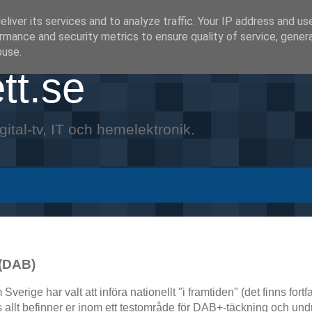
liver its services and to analyze traffic. Your IP address and us
rmance and security metrics to ensure quality of service, gene
buse.
tt.se
gital-tv, IT och hemelektronik.
 (DAB)
verige har valt att införa nationellt "i framtiden" (det finns fort
ots allt befinner er inom ett testområde för DAB+-täckning och u