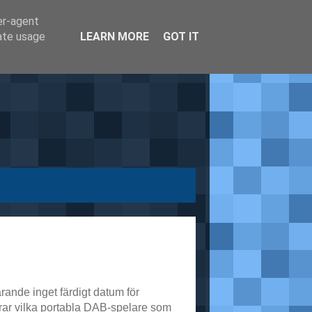
er-agent
rate usage
LEARN MORE
GOT IT
farande inget färdigt datum för
ndrar vilka portabla DAB-spelare som