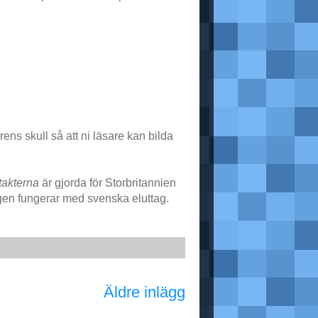
rens skull så att ni läsare kan bilda
takterna
är gjorda för Storbritannien
igen fungerar med svenska eluttag.
Äldre inlägg