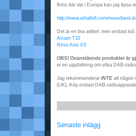
finns där ute i Europa kan jag tipsa o
http://www.whathifi.com/news/best-da
Det är en bra artikel, men endast två
Arcam T32
Revo Axis XS
OBS! Ovanstående produkter är gjo
er en uppfattning om vilka DAB-radioa
Jag rekommenderar
INTE
att någon 
(UK). Köp endast DAB-radioapparater 
Senaste inlägg