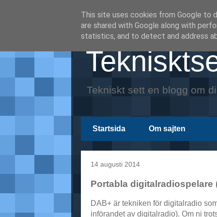
This site uses cookies from Google to de
are shared with Google along with perfo
statistics, and to detect and address a
Teknisktse
Tekniskt sett en blogg om di
Startsida
Om sajten
14 augusti 2014
Portabla digitalradiospelare
DAB+ är tekniken för digitalradio som S
införandet av digitalradio). Om ni tr