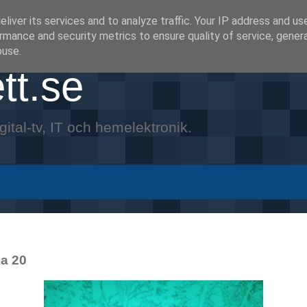
liver its services and to analyze traffic. Your IP address and us
rmance and security metrics to ensure quality of service, gene
buse.
tt.se
gital-tv, IT och hemelektronik.
ka 20